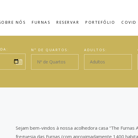
SOBRE NÓS
FURNAS
RESERVAR
PORTEFÓLIO
COVID 
IDA:
Nº DE QUARTOS:
ADULTOS:
Sejam bem-vindos à nossa acolhedora casa “The Furnas Az
freguesia das Furnas (com aproximadamente 1400 habita