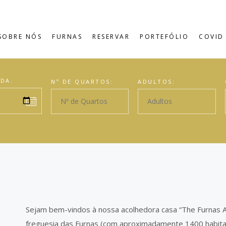
SOBRE NÓS
FURNAS
RESERVAR
PORTEFÓLIO
COVID 
IDA:
Nº DE QUARTOS:
ADULTOS:
Sejam bem-vindos à nossa acolhedora casa “The Furnas Az
freguesia das Furnas (com aproximadamente 1400 habita