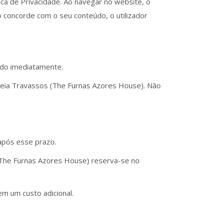
ica de Privacidade. Ao navegar no website, o
 concorde com o seu conteúdo, o utilizador
nado imediatamente.
orreia Travassos (The Furnas Azores House). Não
 após esse prazo.
s (The Furnas Azores House) reserva-se no
em um custo adicional.