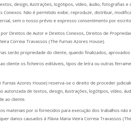
extos, design, ilustrações, logótipos, vídeo, áudio, fotografias e
s Conexos. Não é permitido exibir, reproduzir, distribuir, modifi
rcial, sem o nosso prévio e expresso consentimento por escrito
or Direitos de Autor e Direitos Conexos, Direitos de Propriedade
Vieira Correia Travassos (The Furnas Azores House).
nas serão propriedade do cliente, quando finalizados, aprovados 
ao cliente os ficheiros editáveis, tipos de letra ou outras ferr
The Furnas Azores House) reserva-se o direito de proceder judicia
o autorizada de textos, design, ilustrações, logótipos, vídeo, áu
e ao cliente.
 os materiais por si fornecidos para execução dos trabalhos não 
squer danos causados à Flávia Maria Vieira Correia Travassos (The