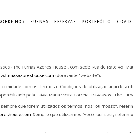
SOBRE NÓS
FURNAS
RESERVAR
PORTEFÓLIO
COVID 
avassos (The Furnas Azores House), com sede Rua do Rato 46, Mat
w.furnasazoreshouse.com
(doravante “website”).
conformidade com os Termos e Condições de utilização aqui descr
disponibilizado pela Flávia Maria Vieira Correia Travassos (The Fu
sempre que forem utilizados os termos “nós” ou “nosso”, referim
oreshouse.com
. Sempre que utilizarmos “você” ou “seu”, referim