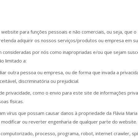
 website para funções pessoais e não comerciais, ou seja, que o 
retenda adquirir os nossos serviços/produtos ou empresa em su
m consideradas por nós como inapropriadas e/ou que sejam susce
ão limitado a:
diar outra pessoa ou empresa, ou de forma que invada a privacid
eitável, discriminatória ou prejudicial.
 de privacidade, como o envio para este site de informações pr
oas físicas.
nham vírus que possam causar danos à propriedade da Flávia Mari
 modificar ou reverter engenharia de qualquer parte do website.
co computorizado, processo, programa, robot, internet crawler, s