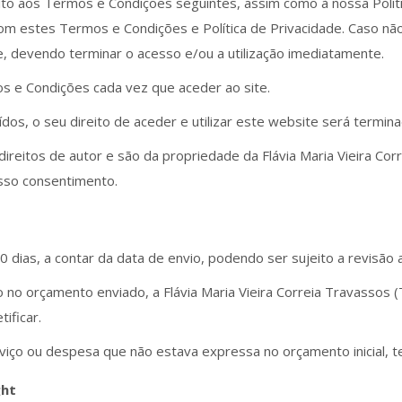
jeito aos Termos e Condições seguintes, assim como à nossa Polít
om estes Termos e Condições e Política de Privacidade. Caso não
te, devendo terminar o acesso e/ou a utilização imediatamente.
os e Condições cada vez que aceder ao site.
uídos, o seu direito de aceder e utilizar este website será termi
direitos de autor e são da propriedade da Flávia Maria Vieira C
osso consentimento.
0 dias, a contar da data de envio, podendo ser sujeito a revisão
ro no orçamento enviado, a Flávia Maria Vieira Correia Travasso
tificar.
erviço ou despesa que não estava expressa no orçamento inicial, t
ght