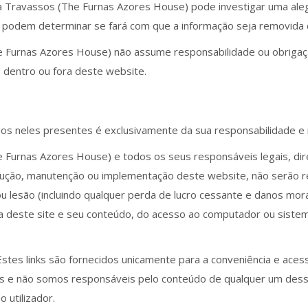
rreia Travassos (The Furnas Azores House) pode investigar uma al
 podem determinar se fará com que a informação seja removida d
(The Furnas Azores House) não assume responsabilidade ou obriga
s dentro ou fora deste website.
údos neles presentes é exclusivamente da sua responsabilidade e 
(The Furnas Azores House) e todos os seus responsáveis legais,
odução, manutenção ou implementação deste website, não serão r
ou lesão (incluindo qualquer perda de lucro cessante e danos mora
a deste site e seu conteúdo, do acesso ao computador ou sistema 
 Estes links são fornecidos unicamente para a conveniência e aces
s e não somos responsáveis pelo conteúdo de qualquer um desses
o utilizador.