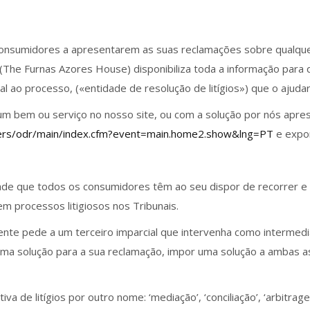
 consumidores a apresentarem as suas reclamações sobre qualque
s (The Furnas Azores House) disponibiliza toda a informação para
ial ao processo, («entidade de resolução de litígios») que o ajudar
e um bem ou serviço no nosso site, ou com a solução por nós apre
mers/odr/main/index.cfm?event=main.home2.show&lng=PT
e expor
lidade que todos os consumidores têm ao seu dispor de recorrer e
em processos litigiosos nos Tribunais.
iente pede a um terceiro imparcial que intervenha como intermediá
uma solução para a sua reclamação, impor uma solução a ambas as
iva de litígios por outro nome: ‘mediação’, ‘conciliação’, ‘arbit