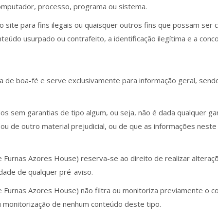
computador, processo, programa ou sistema.
do site para fins ilegais ou quaisquer outros fins que possam se
údo usurpado ou contrafeito, a identificação ilegítima e a conco
ída de boa-fé e serve exclusivamente para informação geral, sendo 
dos sem garantias de tipo algum, ou seja, não é dada qualquer ga
s ou de outro material prejudicial, ou de que as informações nest
The Furnas Azores House) reserva-se ao direito de realizar altera
ade de qualquer pré-aviso.
The Furnas Azores House) não filtra ou monitoriza previamente o 
ou monitorização de nenhum conteúdo deste tipo.